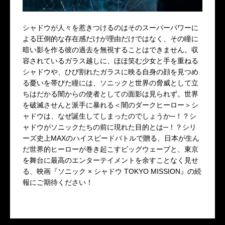
シャドウが人々を惹きつけるのはそのスーパーパワーに
よる圧倒的な存在感だけが理由だけではなく、その瞳に
暗い影を作る彼の過去を無視することはできません。収
容されているガラス越しに、ほほ笑む少女と手を重ねる
シャドウや、ひび割れたガラスに映る自身の顔を見つめ
る憂いを帯びた瞳には、ソニックと世界の脅威として立
ちはだかる闇からの使者としての面影は見られず。世界
を破滅させんと派手に暴れる＜闇のダークヒーロー＞シ
ャドウは、なぜ誕生してしまったのでしょうか─！？シ
ャドウがソニックたちの前に現れた目的とは─！？シリ
ーズ史上MAXのハイスピードバトルで贈る、日本が生ん
だ世界的ヒーローが巻き起こすビッグウェーブと、東京
を舞台に最高のエンターテイメントを余すことなく見せ
る、映画『ソニック × シャドウ TOKYO MISSION』の続
報にご期待ください！