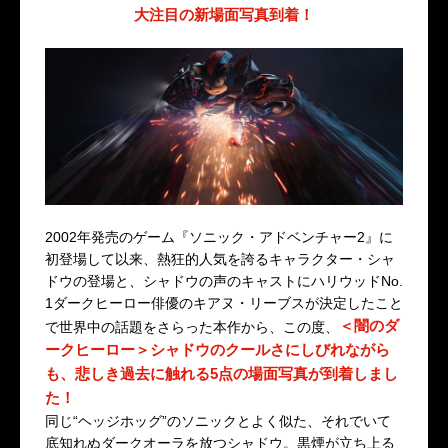
大注目の新場面写真到着！
2002年発売のゲーム『ソニック・アドベンチャー2』に
初登場して以来、熱狂的人気を誇るキャラクター・シャ
ドウの登場と、シャドウの声のキャストにハリウッドNo.
1ダークヒーロー俳優のキアヌ・リーブスが決定したこと
＜闇のダ
で世界中の話題をさらった本作から、この度、
ークヒーロー＞シャドウのクールさにしびれながら
も、悲しき過去に触れる5点の場面写真が到着しまし
た！
同じ“ヘッジホッグ”のソニックとよく似た、それでいて
底知れぬダークオーラを放つシャドウ。黒煙が立ち上る