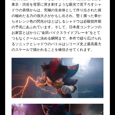
東京・渋谷を背景に突き刺すような眼光で見下ろすシャ
ドウの表情からは、究極の生命体として作り出された彼
の秘めたる力の強大さがかもし出され、堅く握った拳か
らオレンジ色の閃光がほとばしるシャドウは必殺技炸裂
の予兆にあふれています。そして、日本産コンテンツの
お家芸とばかりに”金田バイクスライドブレーキ”をとて
つもなくクールに決める瞬間まで、本作で繰り広げられ
るソニックとシャドウのバトルはシリーズ史上最高最大
のスケールで描かれることを確信させてくれます。