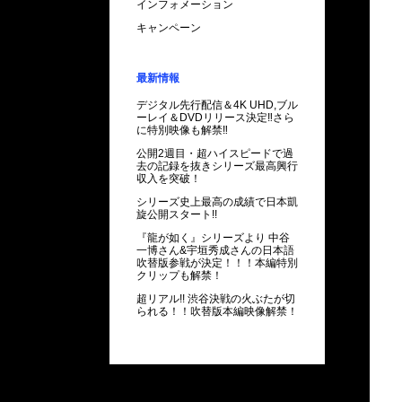
インフォメーション
キャンペーン
最新情報
デジタル先行配信＆4K UHD,ブル
ーレイ＆DVDリリース決定‼さら
に特別映像も解禁‼
公開2週目・超ハイスピードで過
去の記録を抜きシリーズ最高興行
収入を突破！
シリーズ史上最高の成績で日本凱
旋公開スタート!!
『龍が如く』シリーズより 中谷
一博さん&宇垣秀成さんの日本語
吹替版参戦が決定！！！本編特別
クリップも解禁！
超リアル!! 渋谷決戦の火ぶたが切
られる！！
吹替版本編映像解禁！