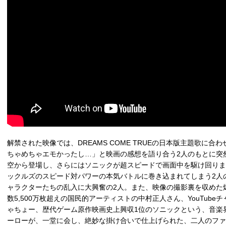
解禁された映像では、DREAMS COME TRUEの日本版主題歌に
ちゃめちゃエモかったし…」と映画の感想を語り合う2人のもとに突
空から登場し、さらにはソニックが超スピードで画面中を駆け回りま
ックルズのスピード対パワーの本気バトルに巻き込まれてしまう2人
ャラクターたちの乱入に大興奮の2人。また、映像の撮影裏を収めた
数5,500万枚超えの国民的アーティストの中村正人さん、YouTube
ゃちょー、歴代ゲーム原作映画史上興収1位のソニックという、音楽
ーローが、一堂に会し、絶妙な掛け合いで仕上げられた、二人のファ