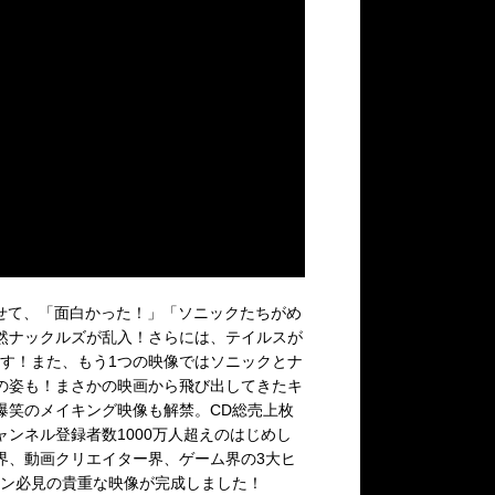
合わせて、「面白かった！」「ソニックたちがめ
然ナックルズが乱入！さらには、テイルスが
す！また、もう1つの映像ではソニックとナ
の姿も！まさかの映画から飛び出してきたキ
爆笑のメイキング映像も解禁。CD総売上枚
チャンネル登録者数1000万人超えのはじめし
界、動画クリエイター界、ゲーム界の3大ヒ
ン必見の貴重な映像が完成しました！