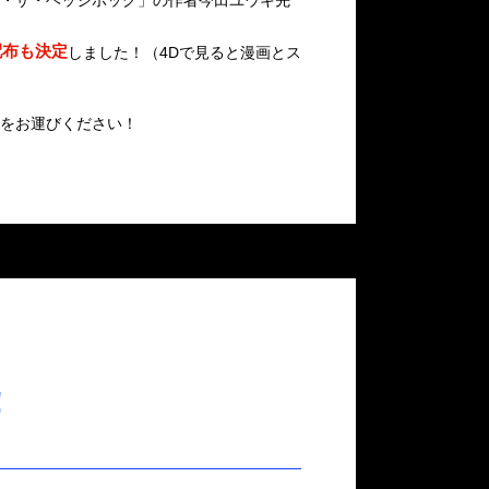
・ザ・ヘッジホッグ」の作者今田ユウキ先
配布も決定
しました！（4Dで見ると漫画とス
をお運びください！
！