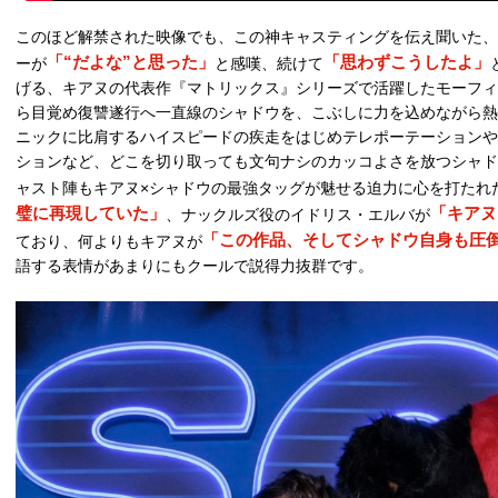
このほど解禁された映像でも、この神キャスティングを伝え聞いた、
「“だよな”と思った」
「思わずこうしたよ」
ーが
と感嘆、続けて
げる、キアヌの代表作『マトリックス』シリーズで活躍したモーフィ
ら目覚め復讐遂行へ一直線のシャドウを、こぶしに力を込めながら熱
ニックに比肩するハイスピードの疾走をはじめテレポーテーションや
ションなど、どこを切り取っても文句ナシのカッコよさを放つシャド
ャスト陣もキアヌ×シャドウの最強タッグが魅せる迫力に心を打たれ
璧に再現していた」
「キアヌ
、ナックルズ役のイドリス・エルバが
「この作品、そしてシャドウ自身も圧
ており、何よりもキアヌが
語する表情があまりにもクールで説得力抜群です。