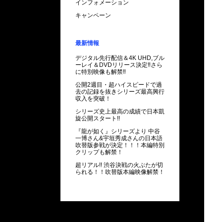
インフォメーション
キャンペーン
最新情報
デジタル先行配信＆4K UHD,ブル
ーレイ＆DVDリリース決定‼さら
に特別映像も解禁‼
公開2週目・超ハイスピードで過
去の記録を抜きシリーズ最高興行
収入を突破！
シリーズ史上最高の成績で日本凱
旋公開スタート!!
『龍が如く』シリーズより 中谷
一博さん&宇垣秀成さんの日本語
吹替版参戦が決定！！！本編特別
クリップも解禁！
超リアル!! 渋谷決戦の火ぶたが切
られる！！
吹替版本編映像解禁！