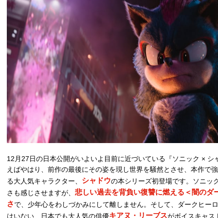
12月27日の日本公開がいよいよ目前に近づいている『ソニック × シャド
えばやはり、前作の最後にその姿を現し世界を騒然とさせ、本作で強
シャドウ
る大人気キャラクター、
の本シリーズ初登場です。ソニッ
悲しい過去を背負い復讐に燃える＜闇のダ
さも感じさせますが、
さ
で、少年心をわしづかみにして離しません。そして、ダークヒー
キアヌ・リーブス
はいない、日本でも大人気の俳優
がボイスキャス