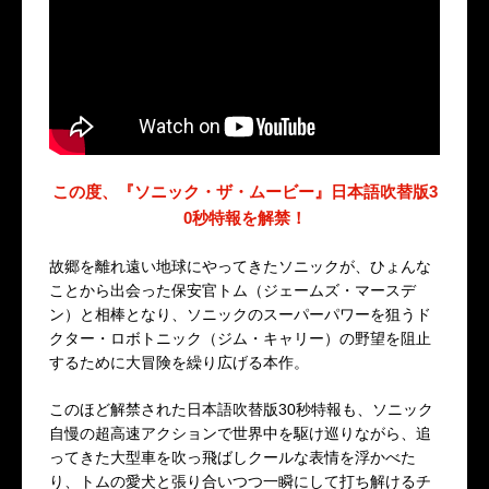
この度、『ソニック・ザ・ムービー』日本語吹替版3
0秒特報を解禁！
故郷を離れ遠い地球にやってきたソニックが、ひょんな
ことから出会った保安官トム（ジェームズ・マースデ
ン）と相棒となり、ソニックのスーパーパワーを狙うド
クター・ロボトニック（ジム・キャリー）の野望を阻止
するために大冒険を繰り広げる本作。
このほど解禁された日本語吹替版30秒特報も、ソニック
自慢の超高速アクションで世界中を駆け巡りながら、追
ってきた大型車を吹っ飛ばしクールな表情を浮かべた
り、トムの愛犬と張り合いつつ一瞬にして打ち解けるチ