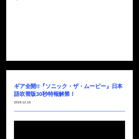
ギア全開!!『ソニック・ザ・ムービー』日本
語吹替版30秒特報解禁！
2019.12.10