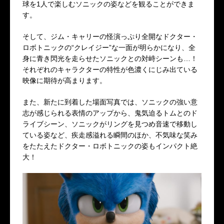
球を1人で楽しむソニックの姿などを観ることができま
す。
そして、ジム・キャリーの怪演っぷり全開なドクター・
ロボトニックの“クレイジー”な一面が明らかになり、全
身に青き閃光を走らせたソニックとの対峙シーンも…！
それぞれのキャラクターの特性が色濃くにじみ出ている
映像に期待が高まります。
また、新たに到着した場面写真では、ソニックの強い意
志が感じられる表情のアップから、鬼気迫るトムとのド
ライブシーン、ソニックがリングを見つめ音速で移動し
ている姿など、疾走感溢れる瞬間のほか、不気味な笑み
をたたえたドクター・ロボトニックの姿もインパクト絶
大！