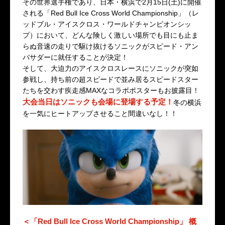
その世界選手権であり、日本・横浜で2月15日(土)に開催
される「Red Bull Ice Cross World Championship」（レ
ッドブル・アイスクロス・ワールドチャンピオンシッ
プ）において、どんな険しく激しい場所でも目にも止ま
らぬ音速の走りで駆け抜けるソニックがスピード・アン
バサダーに就任することが決定！
そして、大迫力のアイスクロスレースにソニックが突如
参戦し、持ち前の超スピードで並み居るスピードスター
たちを交わす疾走感MAXなコラボポスターもお披露目！
大会当日はソニックも会場に登場する予定！
冬の横浜
を一気にヒートアップさせること間違いなし！！
＜「Red Bull Ice Cross World Championship」 概