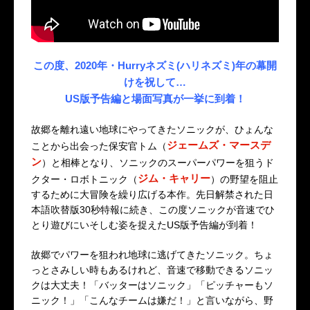
この度、2020年・Hurryネズミ(ハリネズミ)年の幕開
けを祝して…
US版予告編と場面写真が一挙に到着！
故郷を離れ遠い地球にやってきたソニックが、ひょんな
ジェームズ・マースデ
ことから出会った保安官トム（
ン
）と相棒となり、ソニックのスーパーパワーを狙うド
ジム・キャリー
クター・ロボトニック（
）の野望を阻止
するために大冒険を繰り広げる本作。先日解禁された日
本語吹替版30秒特報に続き、この度ソニックが音速でひ
とり遊びにいそしむ姿を捉えたUS版予告編が到着！
故郷でパワーを狙われ地球に逃げてきたソニック。ちょ
っとさみしい時もあるけれど、音速で移動できるソニッ
クは大丈夫！「バッターはソニック」「ピッチャーもソ
ニック！」「こんなチームは嫌だ！」と言いながら、野