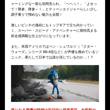
ャーミングな一面も垣間見られ、「ヘヘっ！」「よせっ
て！降参、降参～！」とティーンエイジャーらしい少し
調子乗りで憎めない魅力も全開！
激しいピンチの連続にもトップギアで立ち向かってい
く、スーパー・スピード・アドベンチャーに期待高まる
疾走感満載な仕上がりになっています。
また、本国アメリカではベン・シュワルツ（『スター・
ウォーズ』シリーズ BB-8役など）が声優を務めているソ
ニック。果たして日本では誰が演じているのか…！？
気になる声優の詳細は近日中に発表予定。令和初の