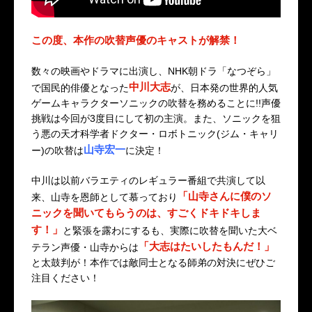
この度、本作の吹替声優のキャストが解禁！
数々の映画やドラマに出演し、NHK朝ドラ「なつぞら」
中川大志
で国民的俳優となった
が、日本発の世界的人気
ゲームキャラクターソニックの吹替を務めることに!!声優
挑戦は今回が3度目にして初の主演。また、ソニックを狙
う悪の天才科学者ドクター・ロボトニック(ジム・キャリ
山寺宏一
ー)の吹替は
に決定！
中川は以前バラエティのレギュラー番組で共演して以
「山寺さんに僕のソ
来、山寺を恩師として慕っており
ニックを聞いてもらうのは、すごくドキドキしま
す！」
と緊張を露わにするも、実際に吹替を聞いた大ベ
「大志はたいしたもんだ！」
テラン声優・山寺からは
と太鼓判が！本作では敵同士となる師弟の対決にぜひご
注目ください！