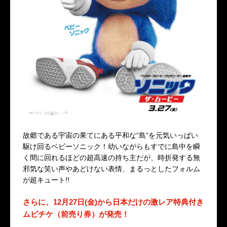
故郷である宇宙の果てにある平和な“島”を元気いっぱい
駆け回るベビーソニック！幼いながらもすでに島中を瞬
く間に回れるほどの超高速の持ち主だが、時折発する無
邪気な笑い声やあどけない表情、まるっとしたフォルム
が超キュート!!
さらに、12月27日(金)から日本だけの激レア特典付き
ムビチケ（前売り券）が発売！