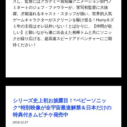
スし、監督にはアカデミー賞短編アニメーション部門ノ
ミネートのジェフ・ファウラーが、実写初監督に大抜
擢。才能溢れるキャスト・スタッフが揃い、世界的人気
ゲームキャラクターがスクリーンを駆け巡る！Hurryネズ
ミ年の主役はオレ以外いない！とばかりに、【仲間が欲
しい】と願いながら遂に出会えた相棒トムと共にソニッ
クが繰り広げる、超高速スピードアドベンチャーにご期
待ください！
シリーズ史上初お披露目！”ベビーソニッ
ク”特別映像が全宇宙最速解禁＆日本だけの
特典付きムビチケ発売中
2019.12.27