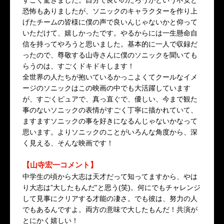
すごく驚きました。自分で良いのだろうかという不安と
恐怖もありましたが、ソニックのキャラクターを作り上
げたチームの皆様に僕の声で良いんじゃないかと仰って
いただけて、嬉しかったです。やるからには一生懸命自
信を持ってやろうと思いました。基本的に一人で収録だ
ったので、尊敬する山寺さんに僕のソニックを聞いても
らうのは、すごくドキドキします！
全世界の人たちが抱いているかっこよくてクールなイメ
ージのソニックはこの映画の中でも大活躍しています
が、すごくピュアで、真っ直ぐで、優しい、今まで観た
事のないソニックの表情がすごく丁寧に描かれていて、
ますますソニックの事を好きになるんじゃないかなって
思います。よりソニックのことがいろんな角度から、深
く見える、そんな映画です！
【山寺宏一コメント】
中学生の頃から大志は天才だって知ってますから、やは
り大志は”大したもんだ”と思う(笑)。何にでもチャレンジ
して見事にクリアする才能の凄さ。でも彼は、努力の人
でもあるんですよ。両方の意味で大したもんだ！共演が
とにかく嬉しい！